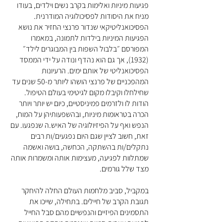
פגיעות מיניות ואלימות בקרב נשים וילדים, בעודו
מניח את היסודות לפסיכולוגיה המודרנית.
הפסיכואנליטיקאי שנדור פרנצי החזיר את נושא
הפגיעות המיניות בילדות לתמונה, במאמרו
המפורסם ״בלבול השפות בין המבוגרים לילד״
(1932), אך גם הוא נהדף ונודה על ידי הממסד
הפסיכואנליטי של אותם ימים. הרעיונות
המהפכניים של פרנצי הושהו ליותר מ-50 שנים עד
שחילחלו וקיבלו מקום לגיטימי בעולם הטיפול.
הודות לו ולזרמים פמיניסטיים, כיום יש יותר ויותר
הכרה בטראומות מיניות, ובהשפעותיהן על המוח,
הנפש ואף על הפיזיולוגיה של האיש.ה שנפגעו. עם
זאת, חשוב לציין שגם היום נפגעים/ות רבים
נתקלים/ות בהשתקה, הכחשה, בושה ואשמה
שמתלוות לפגיעה, מעצימות אותה ומשמרות אותה
מצד שלל גורמים.
במקביל, סביב מלחמות העולם החלה להיחקר
תגובת הקרב של חיילים. בתחילה, שייכו את
התסמינים הפיזיים והנפשיים מהם סבל החייל