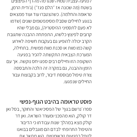
לפגיעה עצבית סמויה שנגרמה מהדף הפיצוצים
בשטח (מה שכונה אז ״הלם פגז״) (ג׳ודית הרמן,
טראומה והחלמה). כשהצטברו עוד ועוד ממצאים
בנוגע לחיילים שסבלו מסימפטומים שונים (שדמו
לא פעם לתסמיני ההיסטריה), גם מבלי שהיו
קרובים לפיצוץ כלשהו, התפתחה ההבנה שתגובת
הקרב יכולה להופיע גם בעקבות חשיפה לאירוע
קשה כמו מוות או סכנת מוות ממשית. בתחילה,
המערכת הצבאית התקשתה להכיר בפגיעה
השקופה הזו וחיילים רבים ספגו יחס נוקשה. אך עם
הזמן וההבנה, גם במקרה זה הלכה והתבססה
צורת טיפול מבוססת דיבור, לרוב בקבוצות עבור
החיילים שנפגעו.
פוסט טראומה בהיבט הגוף-נפשי
ספרו ׳נרשם בגוף׳ של הפסיכיאטר והחוקר, בסל ואן
דר קולק, הוא מהפכני ומעורר השראה. ואן דר
קולק מצא במהלך שנות עבודתו כי הדיבור
והטיפול התרופתי לבדם הם מוגבלים בבואנו
לטפל בפגיעות טראומטיות. הוא מתאר את