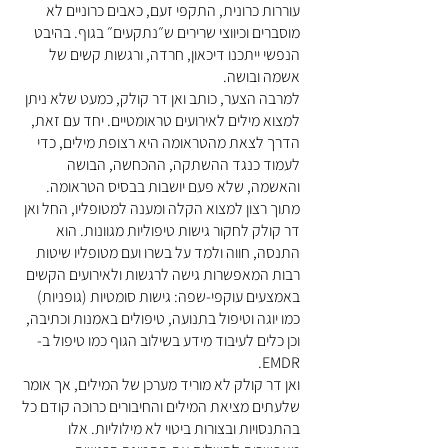
עוררות כרונית, התקפי זעם, כאבים כרוניים לא
מוסברים וכיווצי שרירים ש״נתקעים״ בגוף. בהיבט
הנפשי ייתכנו דיכאון, חרדה, ורגשות קשים של
אשמה ובושה.
למרבה הצער, כותב ואן דר קולק, כמעט שלא ניתן
למצוא מילים לאירועים טראומטיים. יחד עם זאת,
הדרך לצאת מהטראומה היא רצופת מילים, כדי
לעמוד כנגד ההשתקה, ההכחשה, הבושה
והאשמה, שלא פעם יושבות בבסיס הטראומה.
מתוך רצון למצוא הקלה ומענה למטופליו, החל ואן
דר קולק לחקור גישות טיפוליות מגוונות. הוא
התנסה, חווה ולמד על בשרו ועם מטופליו שיטות
רבות המאפשרות גישה לרגשות ולאירועים הקשים
באמצעים עוקפי-שפה: גישות סומטיות (גופניות)
כמו יוגה וטיפול בתנועה, טיפולים באמנות וכתיבה,
וכן כלים לעיבוד מידע בשילוב הגוף כמו טיפול ב-
EMDR.
ואן דר קולק לא מוריד מערכן של המילים, אך אומר
שלעתים מציאת המילים והחיבורים כרוכה קודם כל
בהתנסויות ובצורות ביטוי לא מילוליות. אלו