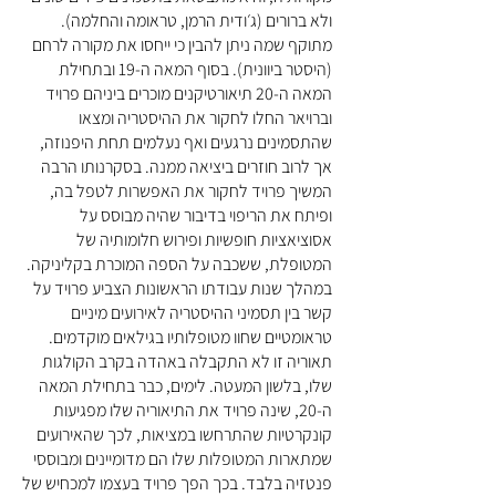
ולא ברורים (ג׳ודית הרמן, טראומה והחלמה).
מתוקף שמה ניתן להבין כי ייחסו את מקורה לרחם
(היסטר ביוונית). בסוף המאה ה-19 ובתחילת
המאה ה-20 תיאורטיקנים מוכרים ביניהם פרויד
וברויאר החלו לחקור את ההיסטריה ומצאו
שהתסמינים נרגעים ואף נעלמים תחת היפנוזה,
אך לרוב חוזרים ביציאה ממנה. בסקרנותו הרבה
המשיך פרויד לחקור את האפשרות לטפל בה,
ופיתח את הריפוי בדיבור שהיה מבוסס על
אסוציאציות חופשיות ופירוש חלומותיה של
המטופלת, ששכבה על הספה המוכרת בקליניקה.
במהלך שנות עבודתו הראשונות הצביע פרויד על
קשר בין תסמיני ההיסטריה לאירועים מיניים
טראומטיים שחוו מטופלותיו בגילאים מוקדמים.
תאוריה זו לא התקבלה באהדה בקרב הקולגות
שלו, בלשון המעטה. לימים, כבר בתחילת המאה
ה-20, שינה פרויד את התיאוריה שלו מפגיעות
קונקרטיות שהתרחשו במציאות, לכך שהאירועים
שמתארות המטופלות שלו הם מדומיינים ומבוססי
פנטזיה בלבד. בכך הפך פרויד בעצמו למכחיש של