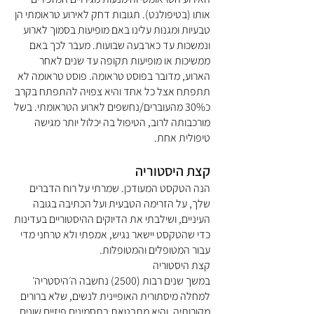
אותו (בטיפולנט). תגובות דחק לאירוע טראומתי הן
טבעיות ומגנות עלינו באם מופיעות בסמוך לארוע
ונמשכות עד כארבעה שבועות. מעבר לכך באם
ממשיכות או מופיעות תקופה עד שנים לאחר
הארוע, מדובר בפוסט טראומה. פוסט טראומה לא
תתפתח אצל כל אחד והיא צפויה להתפתח בקרב
כ30% מהעוברים/נחשפים לארוע הטראומתי. בשל
מורכבותה לרוב, הטיפול בה יכלול יותר מגישה
טיפולית אחת.
קצת היסטוריה
הנה הטקסט המעודכן. שמרתי על רוח הדברים
שלך, על הזרימה הטבעית ועל הכתיבה בגובה
העיניים, ושילבתי את הדיוקים ההיסטוריים בעדינות
כדי שהטקסט יישאר נגיש, אמפתי ולא טרחני מדי
עבור המטופלים והמטופלות.
קצת היסטוריה
במשך שנים רבות (2500) נחשבה ה׳היסטריה׳
למחלה מיסתורית האופיינית לנשים, שלא ברורים
מקורותיה, והיא מתבטאת בתסמינים פיזיים שונים