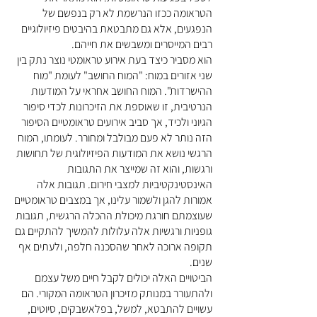
הטראומה ככזו הנרשמת לא רק בנפשם של
הנפגעים, אלא גם מתבטאת בהיבטים פיזיולוגיים
רבים המייסרים ומשבשים את חייהם.
הוא מסביר כיצד בעת אירוע טראומטי נוצר נתק בין
שני אזורים במוח: "המוח החושב" לעומת "מוח
ההישרדות". המוח החושב אחראי על המודעות
הנרטיבית, זו שאוספת את הזיכרונות לכדי סיפור
הגיוני ולכיד, אך סביב אירועים טראומטיים הסיפור
הזה נותר לא פעם מבולבל ומחורר. לעומתו, המוח
הרגשי נושא את המודעות הפיזיולוגית של תחושות
ורגשות, והוא זה שמייצר את התגובות
האינסטינקטיביות למצבי חירום. תגובות אלה
אמורות להגן ולשמור עלינו, אך במצבים טראומטיים
שעוצמתם חורגת מיכולת ההכלה הרגשית, תגובות
גופניות ורגשיות אלה עלולות להמשיך להתקיים גם
תקופה ארוכה לאחר שהסכנה חלפה, ולעתים אף
שנים.
הביטויים האלה יכולים לקבל חיים משל עצמם
ולהתעורר במנותק מזיכרון הטראומה המקורי. הם
עשויים להתבטא, למשל, בפלאשבקים, סיוטים,