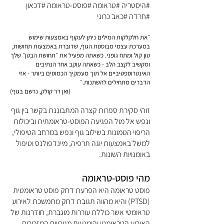
#היסטריה #טראומה #פוסט-טראומה #דכאון
#חרדה #כאב כרוני
״את חלקלקות המילים ניתן לעקוף באמצעות שימוש
במערכת עצמי מבוססת הגוף, שדוברת באמצעות תחושות,
טון קול ומתח גופני. כשאתה מפעיל את ״תחושת הבטן״ שלך
ומקשיב לקצב הלב - כשאתה עוקב אחר הנתיבים
האינטרוספטיביים אל תוך מעמקיך הכמוסים ביותר - אזי
הדברים מתחילים להשתנות.״
(ואן
דר קולק, נרשם בגוף)
זוהי סקירת ספרות קצרה המתבוננת בקשר בין גוף
ונפש אל מול הפגיעה הפוסט-טראומתית וביכולות
הריפוי הטמונות בשילוב גוף ונפש במרחב הטיפולי,
למשל באמצעות יוגה תרפיה, מיינדפולנס וטיפול
באומנויות השונות.
מהי פוסט-טראומה
פוסט טראומה היא הפרעת דחק פוסט טראומטית
(PTSD) והיא מהווה תגובת דחק מתמשכת לאירוע
טראומטי אשר כוללת עוררות מוגברת, חודרנות של
האירוע הטראומטי והימנעות מגירויים המזכירים