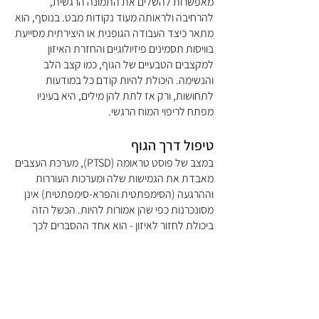
מאפשרות להשלים את התמונה הרגשית,
להרחיבה ולראותה מעוד נקודות מבט. בנוסף, הוא
מתאר כיצד העבודה הגופנית או היצירתית מסייעת
בוויסות תסמינים פיזיולוגיים והחזרת האיזון
למקצבים הטבעיים של הגוף, כמו קצב הלב
והנשימה. היכולת להיות קודם כל במודעות
לתחושות, ורק אז לתת להן מילים, היא בעיניו
מפתח לריפוי המוח הרגשי.
טיפול דרך הגוף
במצב של פוסט טראומה (PTSD), מערכת העצבים
מאבדת את הגמישות שלה ומערכות העוררות
וההרגעה (הסימפתטית והפרא-סימפתטית) אינן
מסונכרנות כפי שהן אמורות להיות. הכשל הזה
ביכולת לחזור לאיזון - הוא אחד ההסברים לכך
שאנשים שחוו טראומה הם פגיעים יותר, ומגיבים גם
ללחצים מתונים בעוצמה גבוהה, עם סימפטומים
פיזיים ונפשיים.
מחקרים מראים ששינוי מודע בצורת הנשימה יכול
לשפר מצבים של כעס, דיכאון וחרדה. מחקר שיזם