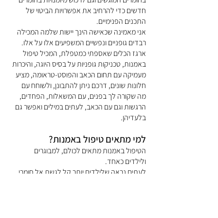
חדשים כדי להרחיב את אפשרויות הביטוי של
התכנים הפנימיים.
אני מאמינה שכאישה הינך יישות שלמה המכילה
רבדים גופניים ונפשיים המשפיעים אלו על אלו.
ארגז הכלים שאספתי כמטפלת, המכיל טיפול
באמנות, טכניקות גופניות על בסיס היוגה, והיכרות
מעמיקה עם תחום הכאב והפוסט-טראומה, מציע
חלונות שונים, דרכם ניתן להתבונן, ולשוחח עם
מה שקורה לך בפנים, עם המשאלות, הפחדים,
הרגשות וגם עם הכאב, לעתים במילים ואפשר גם
בלעדיהן.
למי מתאים טיפול באמנות?
הטיפול באמנות מתאים לכולם, למבוגרים
ולילדים כאחד.
לעתים נראה שלילדים יותר קל לגשת אל חומרי
האמנות וליצור בצורה ספונטנית את מה
שמתחולל בנפשם. מנסיוני בעבודה עם נשים, אני
רואה כיצד גם מבוגרים נתרמים רבות מהאפשרות
לבטא את עצמם בדרכים נוספות פרט לדיבור,